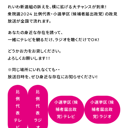
れいわ新選組の訴えを、横に拡げる大チャンスが到来！
衆院選2024 比例代表・小選挙区（候補者届出政党）の政見
放送が全国で流れます。
あなたの身近な存在を誘って、
一緒にテレビを観るだけ、ラジオを聴くだけでOK！
どうかお力をお貸しください。
よろしくお願いします！！
※同じ場所にいれなくても・・
放送日時を、ぜひ身近な存在にお知らせください！
比
比
例
例
小選挙区（候
小選挙区（候
代
代
補者届出政
補者届出政
表
表
党）テレビ
党）ラジオ
テレ
ラジ
ビ
オ